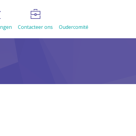
vingen
Contacteer ons
Oudercomité