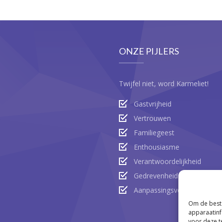
ONZE PIJLERS
Twijfel niet, word Karmeliet!
Gastvrijheid
Vertrouwen
Familiegeest
Enthousiasme
Verantwoordelijkheid
Gedrevenheid
Aanpassingsvermogen
Om de beste
apparaatinf
voor deze t