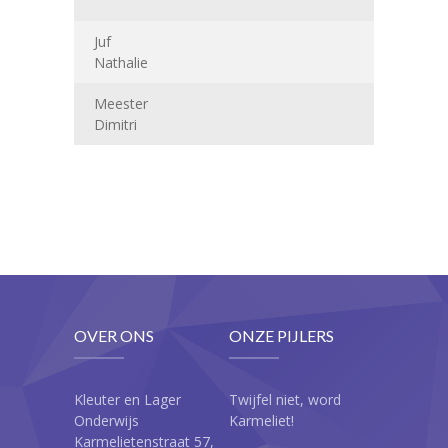
Juf
Nathalie
Meester
Dimitri
OVER ONS
ONZE PIJLERS
Kleuter en Lager
Twijfel niet, word
Onderwijs
Karmeliet!
Karmelietenstraat 57,