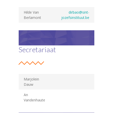
Praktische info
Hilde Van
dirbao@sint-
-- Warme maaltijden
Berlamont
jozefsinstituut.be
-- Schoolkalender
-- Infobrochure
-- Belangrijke informatie
Secretariaat
Inschrijvingen
Contacteer ons
Oudercomité
Marjolein
Dauw
An
Vandenhaute