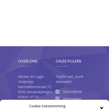
Praktische info
-- Warme maaltijden
-- Schoolkalender
-- Infobrochure
-- Belangrijke informatie
Inschrijvingen
OVER ONS
ONZE PIJLERS
Contacteer ons
Oudercomité
Kleuter en Lager
Twijfel niet, word
Onderwijs
Karmeliet!
Karmelietenstraat 57,
Gastvrijheid
9500 Geraardsbergen
054/41 07 10
Vertrouwen
dirbao@sint-
Cookie toestemming
Familiegeest
jozefsinstituut.be