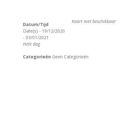
-- Onze prioriteiten
---- Executieve Functies – Breinkrachten
Kaart niet beschikbaar
Datum/Tijd
---- Taal
Date(s) - 19/12/2020
- 03/01/2021
---- Zorg
Hele dag
Onze school
Categorieën
Geen Categorieën
-- Ons team
-- Secretariaat
-- Schooldag
-- Bereikbaarheid
-- Projecten
-- Questi voor ouders